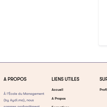
A PROPOS
LIENS UTILES
SU
Accueil
Profi
À l’École du Management
A Propos
(by Aydi.ma), nous
sommes profondément