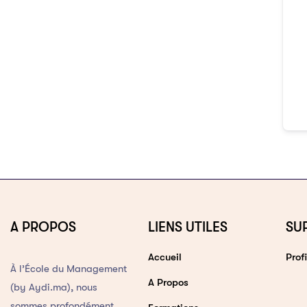
A PROPOS
LIENS UTILES
SU
Accueil
Profi
À l’École du Management
A Propos
(by Aydi.ma), nous
sommes profondément