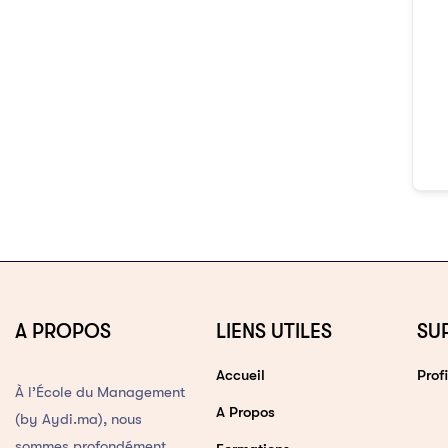
A PROPOS
LIENS UTILES
SU
Accueil
Profi
À l’École du Management
A Propos
(by Aydi.ma), nous
sommes profondément