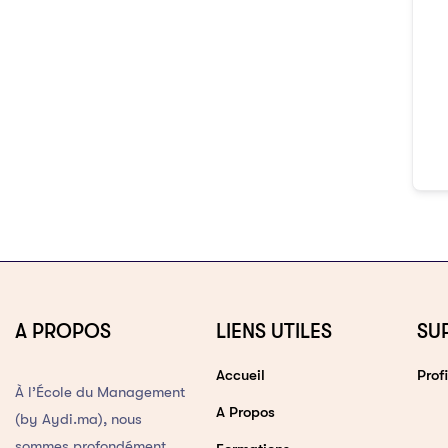
A PROPOS
LIENS UTILES
SU
Accueil
Profi
À l’École du Management
A Propos
(by Aydi.ma), nous
sommes profondément