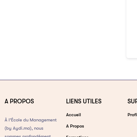
A PROPOS
LIENS UTILES
SU
Accueil
Profi
À l’École du Management
A Propos
(by Aydi.ma), nous
sommes profondément