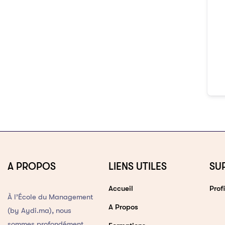
A PROPOS
LIENS UTILES
SU
Accueil
Profi
À l’École du Management
A Propos
(by Aydi.ma), nous
sommes profondément