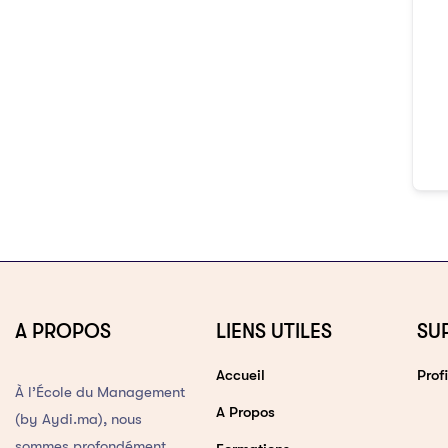
A PROPOS
LIENS UTILES
SU
Accueil
Profi
À l’École du Management
A Propos
(by Aydi.ma), nous
sommes profondément